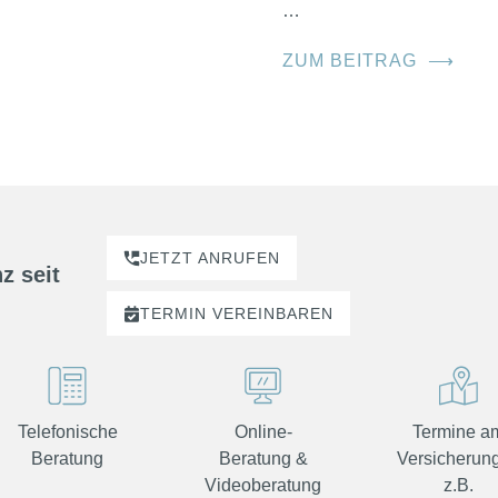
…
ZUM BEITRAG
⟶
JETZT ANRUFEN
z seit
TERMIN
VEREINBAREN
Telefonische
Online-
Termine a
Beratung
Beratung &
Versicherung
Videoberatung
z.B.