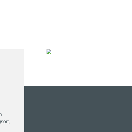
m
sort,