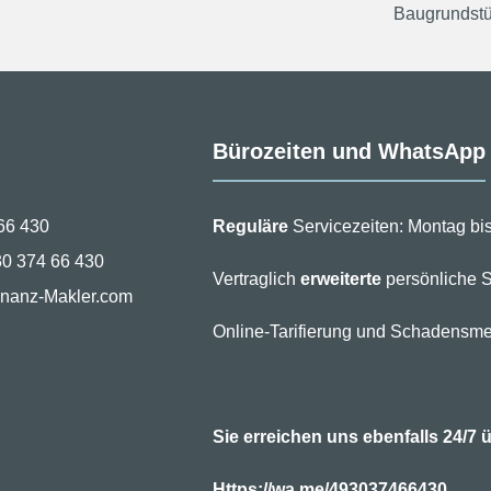
Baugrundst
Bürozeiten und WhatsApp
66 430
Reguläre
Servicezeiten: Montag bis
30 374 66 430
Vertraglich
erweiterte
persönliche S
inanz-Makler.com
Online-Tarifierung und Schadensme
Sie erreichen uns ebenfalls 24/
Https://wa.me/493037466430