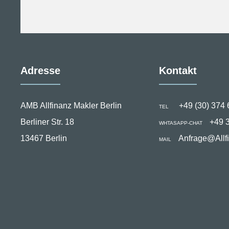
Adresse
Kontakt
AMB Allfinanz Makler Berlin
+49 (30) 374 
TEL
Berliner Str. 18
+49 
WHTASAPP-CHAT
13467 Berlin
Anfrage@Allf
MAIL