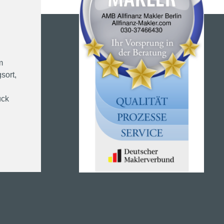
m
sort,
ück