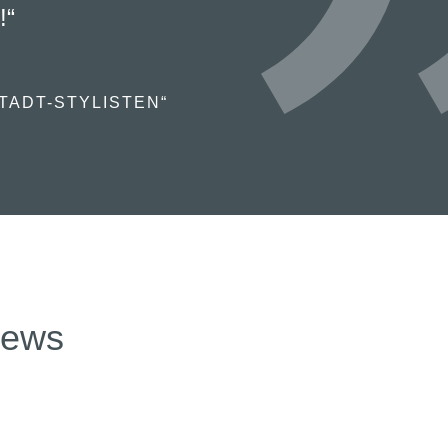
!“
TADT-STYLISTEN“
news