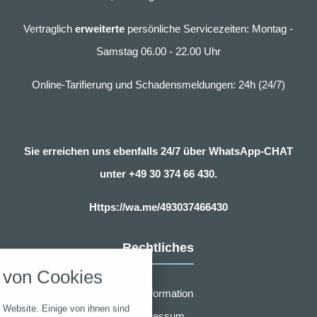
Vertraglich
erweiterte
persönliche Servicezeiten: Montag -
Samstag 06.00 - 22.00 Uhr
Online-Tarifierung und Schadensmeldungen: 24h (24/7)
Sie erreichen uns ebenfalls 24/7 über WhatsApp-CHAT
unter
+49 30 374 66 430.
Https://wa.me/493037466430
nstellungen
Rechtliches
über alle verwendeten Cookies und
von Cookies
chkeit folgende Kategorien zu
r zu blockieren.
Erstinformation
 Website. Einige von ihnen sind
Impressum