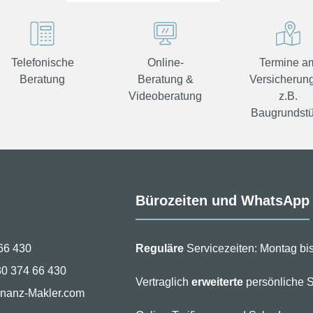
TERMIN
VEREINBAREN
Telefonische
Online-
Termine a
Beratung
Beratung &
Versicherung
Videoberatung
z.B.
Baugrundst
Bürozeiten und WhatsApp
66 430
Reguläre
Servicezeiten: Montag bis
30 374 66 430
Vertraglich
erweiterte
persönliche S