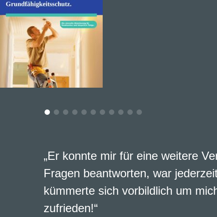
„Ich kenne AMB und Andreas Brun
vielen Jahren und weiß seine vert
auch bei schwierigen Aufgaben, s
Vielen Dank für die vielen wichtig