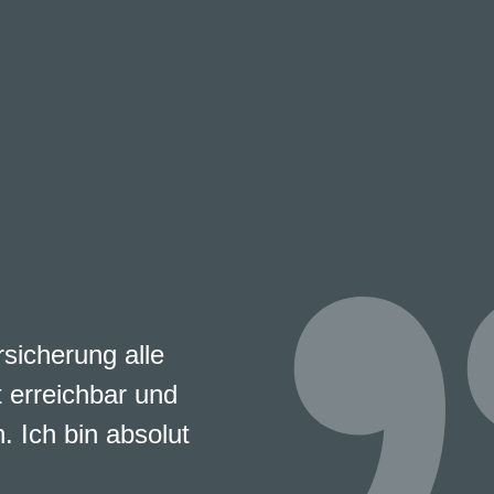
s nun schon seit
rauensvolle Arbeit,
ehr zu schätzen.
en und wertvollen