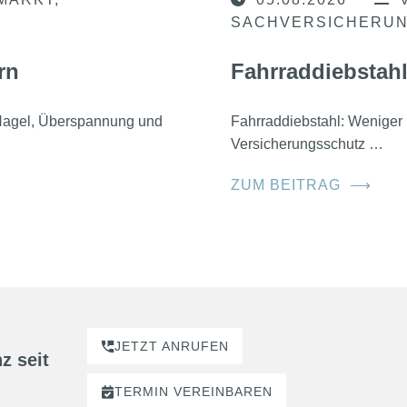
MARKT
05.08.2026
SACHVERSICHERU
rn
Fahrraddiebstahl
, Hagel, Überspannung und
Fahrraddiebstahl: Weniger 
Versicherungsschutz …
ZUM BEITRAG
⟶
JETZT ANRUFEN
z seit