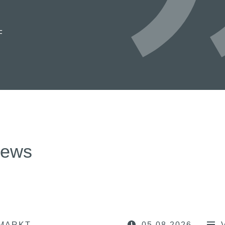
!“
TADT-STYLISTEN“
news