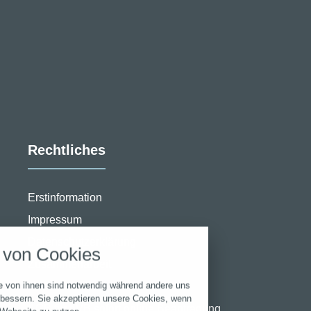
13467 Berlin
Anfrage@Allf
MAIL
Rechtliches
stellungen
Erstinformation
rwendeten Cookies und Skripte. Sie haben die
u akzeptieren oder zu blockieren.
Impressum
von Cookies
Notwendig
Datenschutzerklärung
e von ihnen sind notwendig während andere uns
Zusammenarbeit
Performance
rbessern. Sie akzeptieren unsere Cookies, wenn