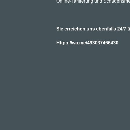
inanz-Makler.com
Online-Tarifierung und Schadensme
Sie erreichen uns ebenfalls 24/
Https://wa.me/493037466430