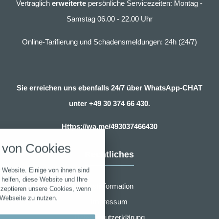
Vertraglich
erweiterte
persönliche Servicezeiten: Montag -
Samstag 06.00 - 22.00 Uhr
Online-Tarifierung und Schadensmeldungen: 24h (24/7)
Sie erreichen uns ebenfalls 24/7 über WhatsApp-CHAT
unter
+49 30 374 66 430.
nstellungen
Https://wa.me/493037466430
über alle verwendeten Cookies und
von Cookies
chkeit folgende Kategorien zu
Rechtliches
r zu blockieren.
 Website. Einige von ihnen sind
Notwendig
helfen, diese Website und Ihre
Erstinformation
kzeptieren unsere Cookies, wenn
 Webseite zu nutzen.
Impressum
Performance
Datenschutzerklärung