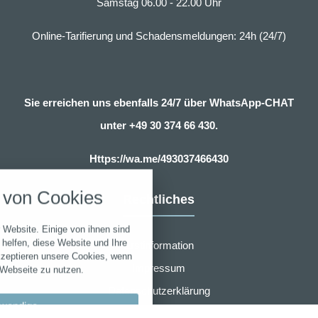
Samstag 06.00 - 22.00 Uhr
Online-Tarifierung und Schadensmeldungen: 24h (24/7)
Sie erreichen uns ebenfalls 24/7 über WhatsApp-CHAT
unter
+49 30 374 66 430.
nstellungen
Https://wa.me/493037466430
über alle verwendeten Cookies und
von Cookies
chkeit folgende Kategorien zu
Rechtliches
r zu blockieren.
 Website. Einige von ihnen sind
Notwendig
helfen, diese Website und Ihre
Erstinformation
kzeptieren unsere Cookies, wenn
Impressum
 Webseite zu nutzen.
Performance
Datenschutzerklärung
wendige
Marketing
Zusammenarbeit