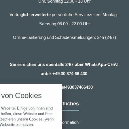
Uhr, Sonntag 12.00 - 18 Uhr
Vertraglich
erweiterte
persönliche Servicezeiten: Montag -
Samstag 06.00 - 22.00 Uhr
Online-Tarifierung und Schadensmeldungen: 24h (24/7)
Sie erreichen uns ebenfalls 24/7 über WhatsApp-CHAT
unter
+49 30 374 66 430.
nstellungen
Https://wa.me/493037466430
über alle verwendeten Cookies und
von Cookies
chkeit folgende Kategorien zu
r zu blockieren.
Rechtliches
 Website. Einige von ihnen sind
Notwendig
helfen, diese Website und Ihre
kzeptieren unsere Cookies, wenn
Erstinformation
 Webseite zu nutzen.
Performance