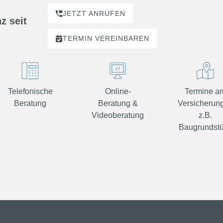
JETZT ANRUFEN
z seit
TERMIN
VEREINBAREN
Telefonische
Online-
Termine a
Beratung
Beratung &
Versicherung
Videoberatung
z.B.
Baugrundst