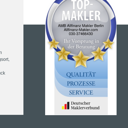
m
sort,
ück