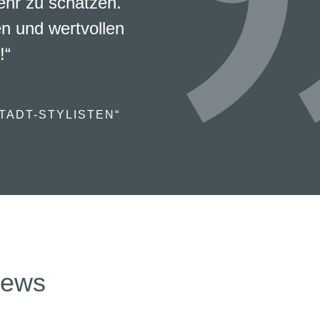
ehr zu schätzen.
en und wertvollen
!“
TADT-STYLISTEN“
news