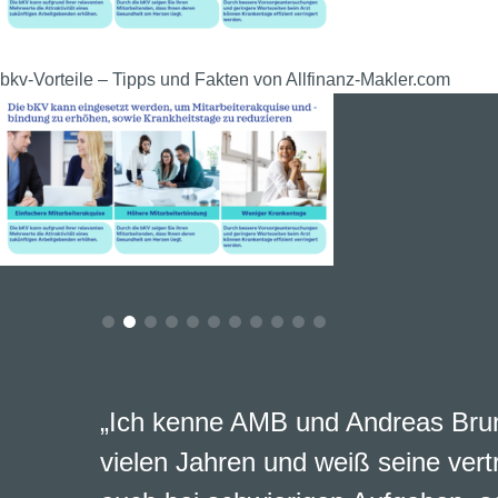
bkv-Vorteile – Tipps und Fakten von Allfinanz-Makler.com
„Ich kenne AMB und Andreas Brun
vielen Jahren und weiß seine vert