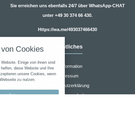
Sie erreichen uns ebenfalls 24/7 über WhatsApp-CHAT
unter
+49 30 374 66 430.
Https://wa.me/493037466430
nstellungen
über alle verwendeten Cookies und
Rechtliches
von Cookies
chkeit folgende Kategorien zu
r zu blockieren.
 Website. Einige von ihnen sind
Erstinformation
Notwendig
helfen, diese Website und Ihre
kzeptieren unsere Cookies, wenn
Impressum
 Webseite zu nutzen.
Performance
Datenschutzerklärung
wendige
Zusammenarbeit
Marketing
Widerruf
llungen
Sonstige
AGB für eVB sofort online Beantragung
bypass
AMB Group
 akzeptieren
r den Wartungsmodus verwendet.
en speichern
Laufzeit
Cookie
Typ
-
Anbieter