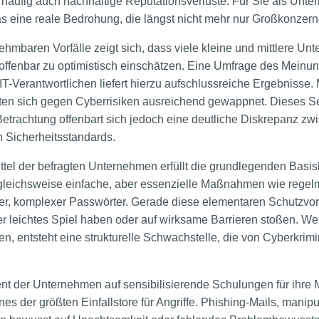
häufig auch nachhaltige Reputationsverluste. Für Sie als Unte
s eine reale Bedrohung, die längst nicht mehr nur Großkonzerne 
nehmbaren Vorfälle zeigt sich, dass viele kleine und mittlere U
 offenbar zu optimistisch einschätzen. Eine Umfrage des Meinun
T-Verantwortlichen liefert hierzu aufschlussreiche Ergebnisse. M
lten sich gegen Cyberrisiken ausreichend gewappnet. Dieses Se
etrachtung offenbart sich jedoch eine deutliche Diskrepanz zwi
 Sicherheitsstandards.
ittel der befragten Unternehmen erfüllt die grundlegenden Basis
rgleichsweise einfache, aber essenzielle Maßnahmen wie rege
er, komplexer Passwörter. Gerade diese elementaren Schutzvo
fer leichtes Spiel haben oder auf wirksame Barrieren stoßen. W
, entsteht eine strukturelle Schwachstelle, die von Cyberkrimi
t der Unternehmen auf sensibilisierende Schulungen für ihre Mi
ines der größten Einfallstore für Angriffe. Phishing-Mails, manip