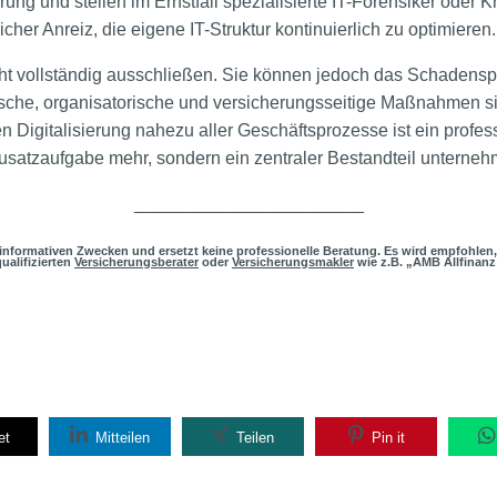
g und stellen im Ernstfall spezialisierte IT-Forensiker oder K
cher Anreiz, die eigene IT-Struktur kontinuierlich zu optimieren.
cht vollständig ausschließen. Sie können jedoch das Schadensp
sche, organisatorische und versicherungsseitige Maßnahmen si
Digitalisierung nahezu aller Geschäftsprozesse ist ein profes
Zusatzaufgabe mehr, sondern ein zentraler Bestandteil unterneh
_______________________
h informativen Zwecken und ersetzt keine professionelle Beratung. Es wird empfohlen,
ualifizierten
Versicherungsberater
oder
Versicherungsmakler
wie z.B. „AMB Allfinanz
et
Mitteilen
Teilen
Pin it