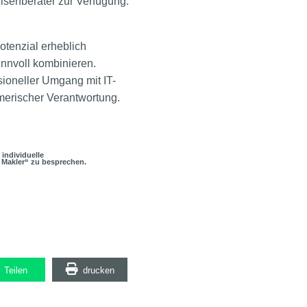
risenberater zur Verfügung.
otenzial erheblich
nnvoll kombinieren.
sioneller Umgang mit IT-
merischer Verantwortung.
 individuelle
 Makler“ zu besprechen.
Teilen
drucken