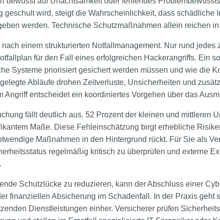
n bewusst auf Unachtsamkeit oder fehlendes Problembewussts
 geschult wird, steigt die Wahrscheinlichkeit, dass schädliche 
eben werden. Technische Schutzmaßnahmen allein reichen in s
ge nach einem strukturierten Notfallmanagement. Nur rund jedes
otfallplan für den Fall eines erfolgreichen Hackerangriffs. Ein so
welche Systeme priorisiert gesichert werden müssen und wie die
tgelegte Abläufe drohen Zeitverluste, Unsicherheiten und zusät
 Angriff entscheidet ein koordiniertes Vorgehen über das Aus
chung fällt deutlich aus. 52 Prozent der kleinen und mittlere
ifikantem Maße. Diese Fehleinschätzung birgt erhebliche Risiken,
otwendige Maßnahmen in den Hintergrund rückt. Für Sie als Ver
herheitsstatus regelmäßig kritisch zu überprüfen und externe E
.
hende Schutzlücke zu reduzieren, kann der Abschluss einer Cyb
der finanziellen Absicherung im Schadenfall. In der Praxis geht s
zenden Dienstleistungen einher. Versicherer prüfen Sicherheit