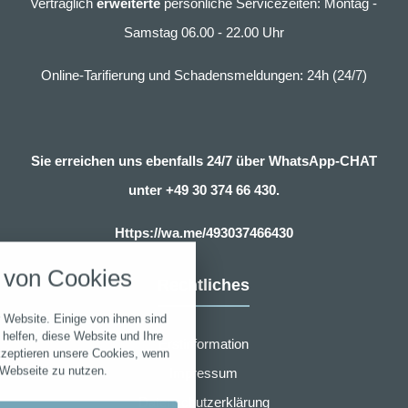
Vertraglich
erweiterte
persönliche Servicezeiten: Montag -
Samstag 06.00 - 22.00 Uhr
Online-Tarifierung und Schadensmeldungen: 24h (24/7)
Sie erreichen uns ebenfalls 24/7 über WhatsApp-CHAT
unter
+49 30 374 66 430.
nstellungen
Https://wa.me/493037466430
über alle verwendeten Cookies und
von Cookies
chkeit folgende Kategorien zu
Rechtliches
r zu blockieren.
 Website. Einige von ihnen sind
Notwendig
helfen, diese Website und Ihre
Erstinformation
kzeptieren unsere Cookies, wenn
 Webseite zu nutzen.
Impressum
Performance
Datenschutzerklärung