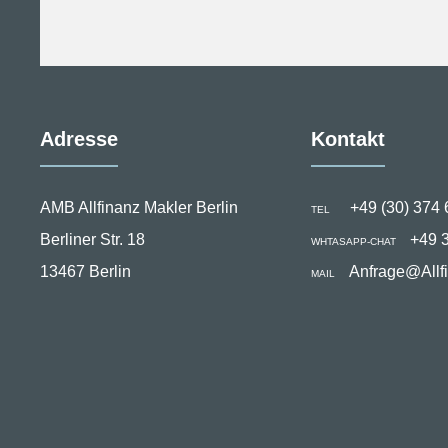
Adresse
Kontakt
AMB Allfinanz Makler Berlin
+49 (30) 374 
TEL
Berliner Str. 18
+49 
WHTASAPP-CHAT
13467 Berlin
Anfrage@Allf
MAIL