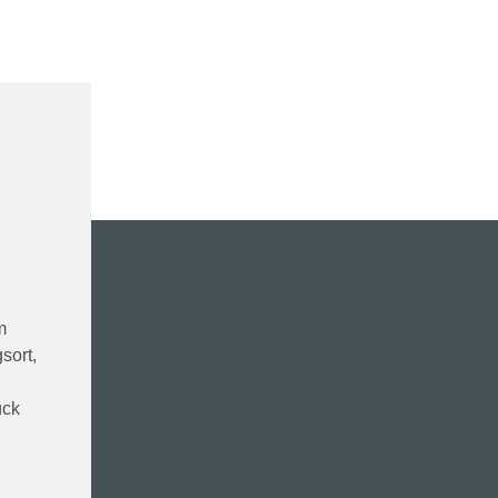
m
sort,
ück