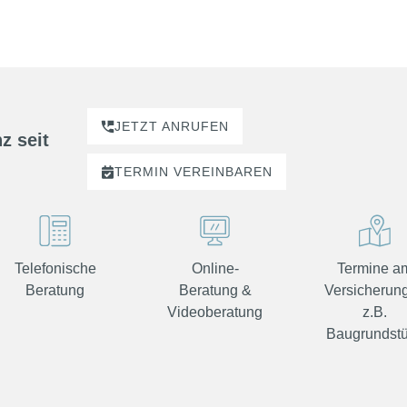
JETZT ANRUFEN
z seit
TERMIN
VEREINBAREN
Telefonische
Online-
Termine a
Beratung
Beratung &
Versicherung
Videoberatung
z.B.
Baugrundst