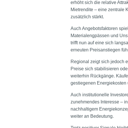
erhöht sich die relative Att
Mietrendite – eine zentrale K
zusätzlich stärkt.
Auch Angebotsfaktoren spie
Materialengpässen und Unsi
trifft nun auf eine sich lan
erneuten Preisanstiegen füh
Regional zeigt sich jedoch 
Preise sich stabilisieren od
weiterhin Rückgänge. Käufer
gestiegenen Energiekosten 
Auch institutionelle Invest
zunehmendes Interesse – in
nachhaltigem Energiekonzep
weiter an Bedeutung.
Trotz positiver Signale blei