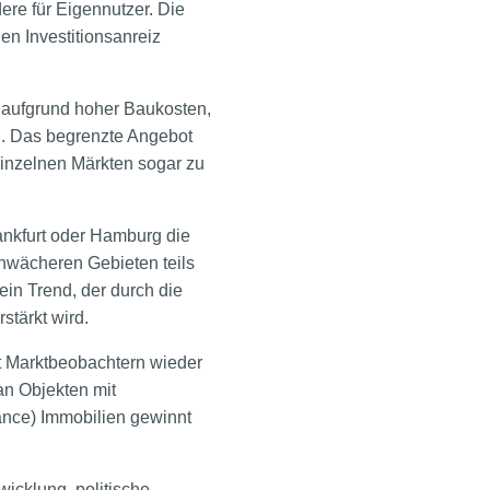
dere für Eigennutzer. Die
den Investitionsanreiz
 aufgrund hoher Baukosten,
n. Das begrenzte Angebot
 einzelnen Märkten sogar zu
ankfurt oder Hamburg die
schwächeren Gebieten teils
ein Trend, der durch die
tärkt wird.
ut Marktbeobachtern wieder
n Objekten mit
nce) Immobilien gewinnt
wicklung, politische