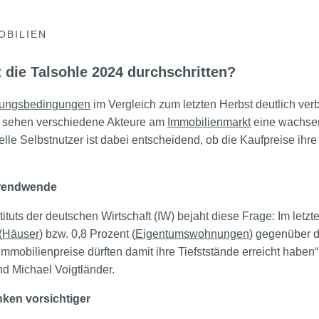
OBILIEN
t die Talsohle 2024 durchschritten?
rungsbedingungen
im Vergleich zum letzten Herbst deutlich ve
n, sehen verschiedene Akteure am
Immobilienmarkt
eine wachsen
elle Selbstnutzer ist dabei entscheidend, ob die Kaufpreise ihr
Trendwende
tuts der deutschen Wirtschaft (IW) bejaht diese Frage: Im letzt
(
Häuser
) bzw. 0,8 Prozent (
Eigentumswohnungen
) gegenüber d
mobilienpreise dürften damit ihre Tiefststände erreicht haben“,
 Michael Voigtländer.
ken vorsichtiger