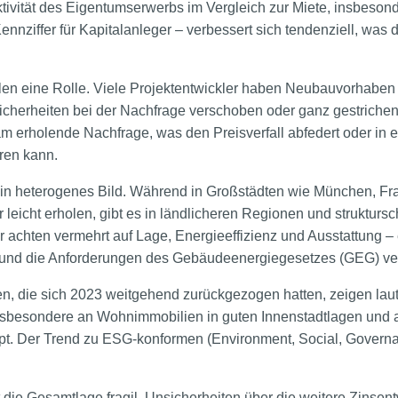
raktivität des Eigentumserwerbs im Vergleich zur Miete, insbeson
ennziffer für Kapitalanleger – verbessert sich tendenziell, was 
len eine Rolle. Viele Projektentwickler haben Neubauvorhaben
cherheiten bei der Nachfrage verschoben oder ganz gestriche
gsam erholende Nachfrage, was den Preisverfall abfedert oder in
ren kann.
ein heterogenes Bild. Während in Großstädten wie München, Fr
er leicht erholen, gibt es in ländlicheren Regionen und struktur
 achten vermehrt auf Lage, Energieeffizienz und Ausstattung – 
und die Anforderungen des Gebäudeenergiegesetzes (GEG) vers
oren, die sich 2023 weitgehend zurückgezogen hatten, zeigen la
sbesondere an Wohnimmobilien in guten Innenstadtlagen und a
t. Der Trend zu ESG-konformen (Environment, Social, Governa
bt die Gesamtlage fragil. Unsicherheiten über die weitere Zinsent