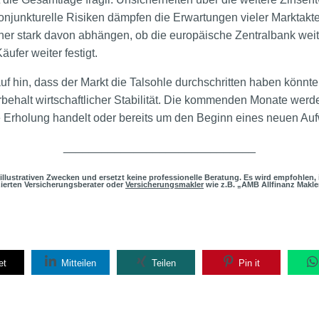
unkturelle Risiken dämpfen die Erwartungen vieler Marktakte
her stark davon abhängen, ob die europäische Zentralbank weit
ufer weiter festigt.
f hin, dass der Markt die Talsohle durchschritten haben könnte
behalt wirtschaftlicher Stabilität. Die kommenden Monate werde
e Erholung handelt oder bereits um den Beginn eines neuen Auf
______________________________
h illustrativen Zwecken und ersetzt keine professionelle Beratung. Es wird empfohlen
zierten Versicherungsberater oder
Versicherungsmakler
wie z.B. „AMB Allfinanz Makle
et
Mitteilen
Teilen
Pin it