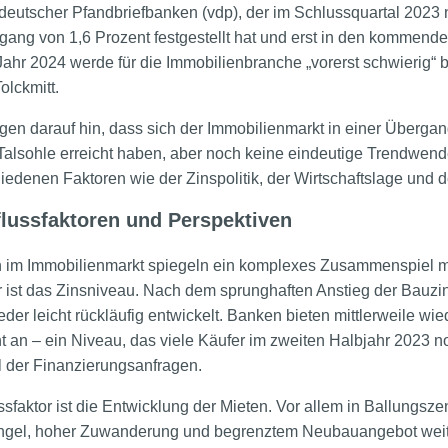
d deutscher Pfandbriefbanken (vdp), der im Schlussquartal 2023
kgang von 1,6 Prozent festgestellt hat und erst in den kommend
Jahr 2024 werde für die Immobilienbranche „vorerst schwierig“ bl
olckmitt.
en darauf hin, dass sich der Immobilienmarkt in einer Übergang
Talsohle erreicht haben, aber noch keine eindeutige Trendwende
iedenen Faktoren wie der Zinspolitik, der Wirtschaftslage und
flussfaktoren und Perspektiven
n im Immobilienmarkt spiegeln ein komplexes Zusammenspiel m
er ist das Zinsniveau. Nach dem sprunghaften Anstieg der Bau
ieder leicht rückläufig entwickelt. Banken bieten mittlerweile w
nt an – ein Niveau, das viele Käufer im zweiten Halbjahr 2023 n
l der Finanzierungsanfragen.
ussfaktor ist die Entwicklung der Mieten. Vor allem in Ballungsz
el, hoher Zuwanderung und begrenztem Neubauangebot weiter