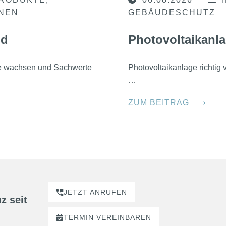
ONEN
GEBÄUDESCHUTZ
nd
Photovoltaikanla
he wachsen und Sachwerte
Photovoltaikanlage richtig
…
ZUM BEITRAG
⟶
JETZT ANRUFEN
z seit
TERMIN
VEREINBAREN