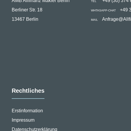
AMB Allfinanz Makler Berlin
+49 (30) 374 
TEL
Berliner Str. 18
+49 
WHTASAPP-CHAT
13467 Berlin
Anfrage@Allf
MAIL
Rechtliches
Erstinformation
Impressum
Datenschutzerklärung