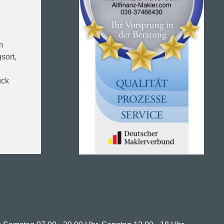
m
sort,
ück