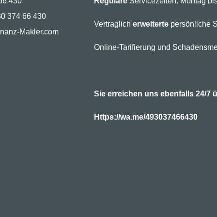
66 430
Reguläre
Servicezeiten: Montag bis
30 374 66 430
Vertraglich
erweiterte
persönliche S
inanz-Makler.com
Online-Tarifierung und Schadensme
Sie erreichen uns ebenfalls 24/
Https://wa.me/493037466430