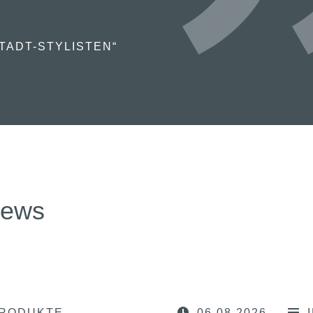
TADT-STYLISTEN“
news
RODUKTE
06.08.2026