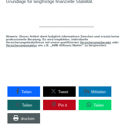
Grundlage für langfristige finanzielle Stabilität.
_______________________
Hinweis: Dieser Artikel dient lediglich informativen Zwecken und ersetzt keine
professionelle Beratung. Es wird empfohlen, individuelle
Versicherungsbedürfnisse mit einem qualifizierten
Versicherungsberater
oder
Versicherungsmakler
wie z.B. „AMB Allfinanz Makler“ zu besprechen.
Teilen
Tweet
Mitteilen
Teilen
Pin it
Teilen
drucken