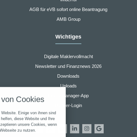
AGB für eVB sofort online Beantragung
AMB Group
Wichtiges
Digitale Maklervollmacht
Newsletter und Finanznews 2026
Downloads
nstellungen
Uploads
über alle verwendeten Cookies und
Finanzmanager-App
von Cookies
chkeit folgende Kategorien zu
r zu blockieren.
Partner-Login
 Website. Einige von ihnen sind
Notwendig
helfen, diese Website und Ihre
kzeptieren unsere Cookies, wenn
 Webseite zu nutzen.
Performance