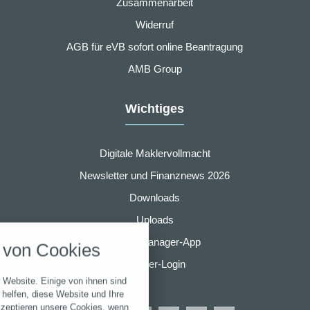
Zusammenarbeit
Widerruf
AGB für eVB sofort online Beantragung
AMB Group
Wichtiges
Digitale Maklervollmacht
Newsletter und Finanznews 2026
Downloads
nstellungen
Uploads
über alle verwendeten Cookies und
Finanzmanager-App
von Cookies
chkeit folgende Kategorien zu
r zu blockieren.
Partner-Login
 Website. Einige von ihnen sind
Notwendig
helfen, diese Website und Ihre
kzeptieren unsere Cookies, wenn