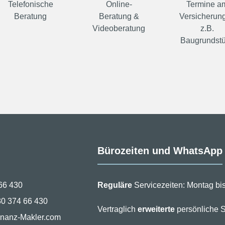
Telefonische
Online-
Termine a
Beratung
Beratung &
Versicherung
Videoberatung
z.B.
Baugrundst
Bürozeiten und WhatsApp
66 430
Reguläre
Servicezeiten: Montag bis
30 374 66 430
Vertraglich
erweiterte
persönliche S
inanz-Makler.com