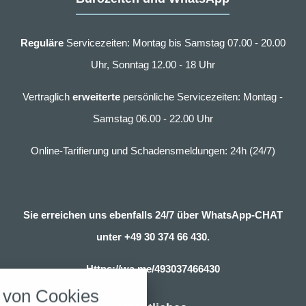
Reguläre
Servicezeiten: Montag bis Samstag 07.00 - 20.00
Uhr, Sonntag 12.00 - 18 Uhr
Vertraglich
erweiterte
persönliche Servicezeiten: Montag -
Samstag 06.00 - 22.00 Uhr
Online-Tarifierung und Schadensmeldungen: 24h (24/7)
Sie erreichen uns ebenfalls 24/7 über WhatsApp-CHAT
unter
+49 30 374 66 430.
nstellungen
Https://wa.me/493037466430
über alle verwendeten Cookies und
von Cookies
chkeit folgende Kategorien zu