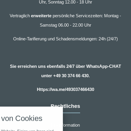
Uhr, Sonntag 12.00 - 18 Uhr
Vertraglich
erweiterte
persönliche Servicezeiten: Montag -
Samstag 06.00 - 22.00 Uhr
Online-Tarifierung und Schadensmeldungen: 24h (24/7)
Sie erreichen uns ebenfalls 24/7 über WhatsApp-CHAT
unter
+49 30 374 66 430.
Https://wa.me/493037466430
nstellungen
Rechtliches
über alle verwendeten Cookies und
von Cookies
chkeit folgende Kategorien zu
r zu blockieren.
Erstinformation