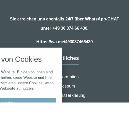
Sie erreichen uns ebenfalls 24/7 über WhatsApp-CHAT
unter
+49 30 374 66 430.
nstellungen
Https://wa.me/493037466430
über alle verwendeten Cookies und
von Cookies
Rechtliches
chkeit folgende Kategorien zu
r zu blockieren.
 Website. Einige von ihnen sind
Erstinformation
Notwendig
helfen, diese Website und Ihre
kzeptieren unsere Cookies, wenn
Impressum
 Webseite zu nutzen.
Performance
Datenschutzerklärung
wendige
Zusammenarbeit
Marketing
Widerruf
llungen
Sonstige
AGB für eVB sofort online Beantragung
bypass