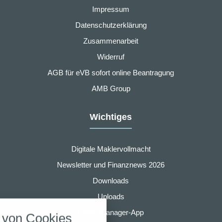
Impressum
Datenschutzerklärung
Zusammenarbeit
Widerruf
AGB für eVB sofort online Beantragung
AMB Group
Wichtiges
Digitale Maklervollmacht
Newsletter und Finanznews 2026
Downloads
nstellungen
Uploads
über alle verwendeten Cookies und
Finanzmanager-App
von Cookies
chkeit folgende Kategorien zu