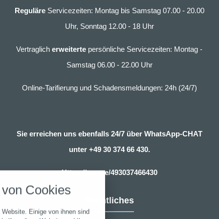
Reguläre
Servicezeiten: Montag bis Samstag 07.00 - 20.00
Uhr, Sonntag 12.00 - 18 Uhr
Vertraglich
erweiterte
persönliche Servicezeiten: Montag -
Samstag 06.00 - 22.00 Uhr
Online-Tarifierung und Schadensmeldungen: 24h (24/7)
Sie erreichen uns ebenfalls 24/7 über WhatsApp-CHAT
unter
+49 30 374 66 430.
nstellungen
Https://wa.me/493037466430
über alle verwendeten Cookies und
von Cookies
chkeit folgende Kategorien zu
r zu blockieren.
Rechtliches
 Website. Einige von ihnen sind