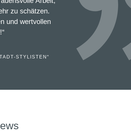
rauensvolle Arbeit,
ehr zu schätzen.
en und wertvollen
!“
TADT-STYLISTEN“
news