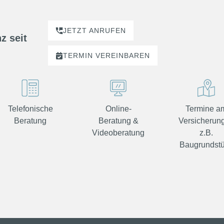
JETZT ANRUFEN
z seit
TERMIN
VEREINBAREN
Telefonische
Online-
Termine a
Beratung
Beratung &
Versicherung
Videoberatung
z.B.
Baugrundst