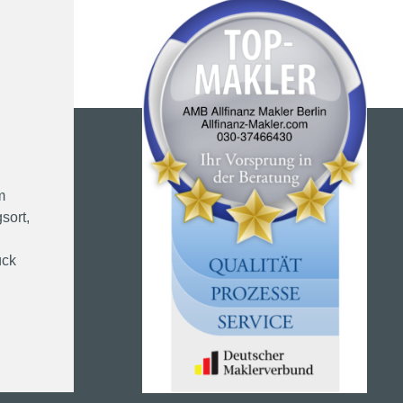
m
sort,
ück