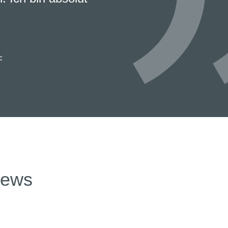
F
news