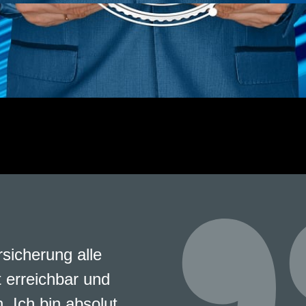
rsicherung alle
 erreichbar und
. Ich bin absolut