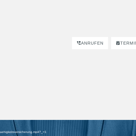
ANRUFEN
TERMI
dfaehigkeitsversicherung.mp4?_=1