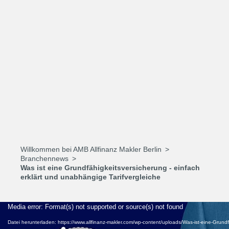
Willkommen bei AMB Allfinanz Makler Berlin
Branchennews
Was ist eine Grundfähigkeitsversicherung - einfach
erklärt und unabhängige Tarifvergleiche
Video-
Media error: Format(s) not supported or source(s) not found
Player
Datei herunterladen: https://www.allfinanz-makler.com/wp-content/uploads/Was-ist-eine-Grun