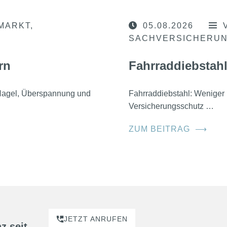
MARKT
05.08.2026
SACHVERSICHERU
rn
Fahrraddiebstahl
, Hagel, Überspannung und
Fahrraddiebstahl: Weniger 
Versicherungsschutz …
ZUM BEITRAG
⟶
JETZT ANRUFEN
z seit