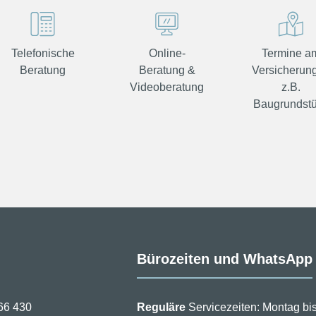
Telefonische
Online-
Termine a
Beratung
Beratung &
Versicherung
Videoberatung
z.B.
Baugrundst
Bürozeiten und WhatsApp
66 430
Reguläre
Servicezeiten: Montag bis