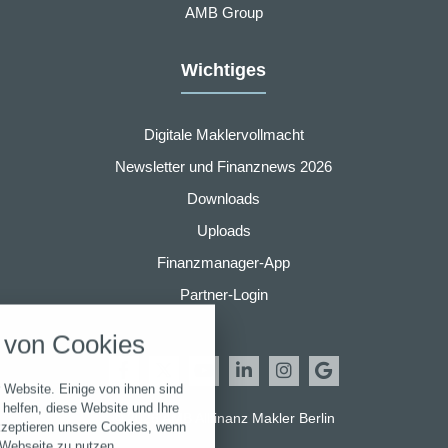
AMB Group
Wichtiges
Digitale Maklervollmacht
Newsletter und Finanznews 2026
Downloads
Uploads
Finanzmanager-App
nstellungen
Partner-Login
über alle verwendeten Cookies und
von Cookies
chkeit folgende Kategorien zu
r zu blockieren.
 Website. Einige von ihnen sind
Notwendig
helfen, diese Website und Ihre
© 2026 AMB Allfinanz Makler Berlin
kzeptieren unsere Cookies, wenn
 Webseite zu nutzen.