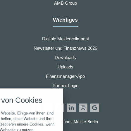
AMB Group
Wichtiges
Digitale Maklervollmacht
Newsletter und Finanznews 2026
Downloads
Uploads
Finanzmanager-App
nstellungen
Partner-Login
über alle verwendeten Cookies und
von Cookies
chkeit folgende Kategorien zu
r zu blockieren.
 Website. Einige von ihnen sind
Notwendig
helfen, diese Website und Ihre
© 2026 AMB Allfinanz Makler Berlin
kzeptieren unsere Cookies, wenn
 Webseite zu nutzen.