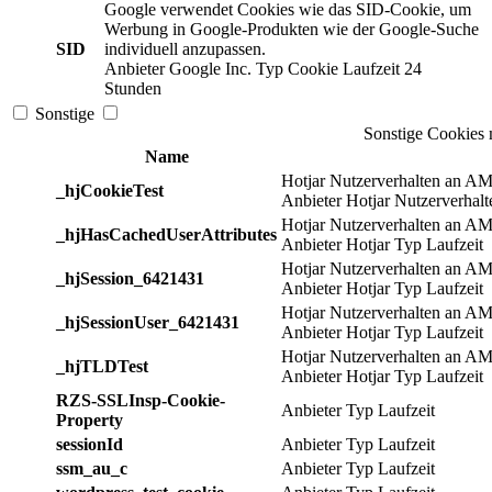
Google verwendet Cookies wie das SID-Cookie, um
Werbung in Google-Produkten wie der Google-Suche
SID
individuell anzupassen.
Anbieter
Google Inc.
Typ
Cookie
Laufzeit
24
Stunden
Sonstige
Sonstige Cookies 
Name
Hotjar Nutzerverhalten an A
_hjCookieTest
Anbieter
Hotjar Nutzerverha
Hotjar Nutzerverhalten an A
_hjHasCachedUserAttributes
Anbieter
Hotjar
Typ
Laufzeit
Hotjar Nutzerverhalten an A
_hjSession_6421431
Anbieter
Hotjar
Typ
Laufzeit
Hotjar Nutzerverhalten an A
_hjSessionUser_6421431
Anbieter
Hotjar
Typ
Laufzeit
Hotjar Nutzerverhalten an A
_hjTLDTest
Anbieter
Hotjar
Typ
Laufzeit
RZS-SSLInsp-Cookie-
Anbieter
Typ
Laufzeit
Property
sessionId
Anbieter
Typ
Laufzeit
ssm_au_c
Anbieter
Typ
Laufzeit