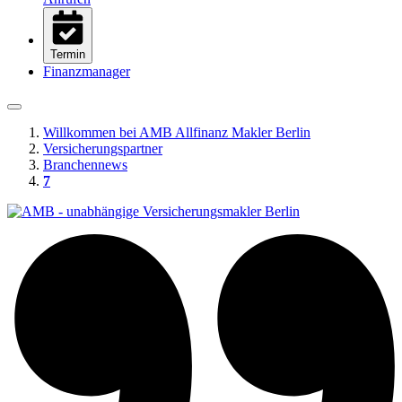
Termin
Finanzmanager
Willkommen bei AMB Allfinanz Makler Berlin
Versicherungspartner
Branchennews
7