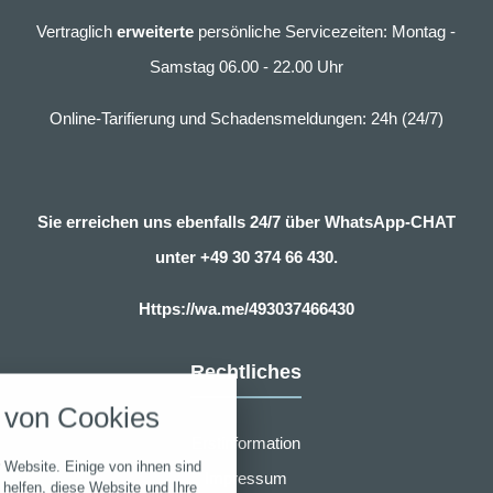
Vertraglich
erweiterte
persönliche Servicezeiten: Montag -
Samstag 06.00 - 22.00 Uhr
Online-Tarifierung und Schadensmeldungen: 24h (24/7)
Sie erreichen uns ebenfalls 24/7 über WhatsApp-CHAT
unter
+49 30 374 66 430.
Https://wa.me/493037466430
nstellungen
Rechtliches
über alle verwendeten Cookies und
von Cookies
chkeit folgende Kategorien zu
r zu blockieren.
Erstinformation
 Website. Einige von ihnen sind
Impressum
Notwendig
helfen, diese Website und Ihre