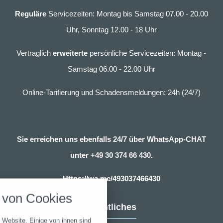
Reguläre
Servicezeiten: Montag bis Samstag 07.00 - 20.00
Uhr, Sonntag 12.00 - 18 Uhr
Vertraglich
erweiterte
persönliche Servicezeiten: Montag -
Samstag 06.00 - 22.00 Uhr
Online-Tarifierung und Schadensmeldungen: 24h (24/7)
Sie erreichen uns ebenfalls 24/7 über WhatsApp-CHAT
unter
+49 30 374 66 430.
nstellungen
Https://wa.me/493037466430
über alle verwendeten Cookies und
von Cookies
chkeit folgende Kategorien zu
Rechtliches
r zu blockieren.
 Website. Einige von ihnen sind