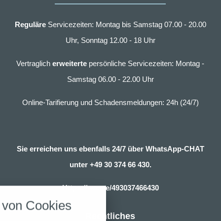
Reguläre
Servicezeiten: Montag bis Samstag 07.00 - 20.00
Uhr, Sonntag 12.00 - 18 Uhr
Vertraglich
erweiterte
persönliche Servicezeiten: Montag -
Samstag 06.00 - 22.00 Uhr
Online-Tarifierung und Schadensmeldungen: 24h (24/7)
Sie erreichen uns ebenfalls 24/7 über WhatsApp-CHAT
unter
+49 30 374 66 430.
nstellungen
Https://wa.me/493037466430
über alle verwendeten Cookies und
von Cookies
chkeit folgende Kategorien zu
r zu blockieren.
Rechtliches