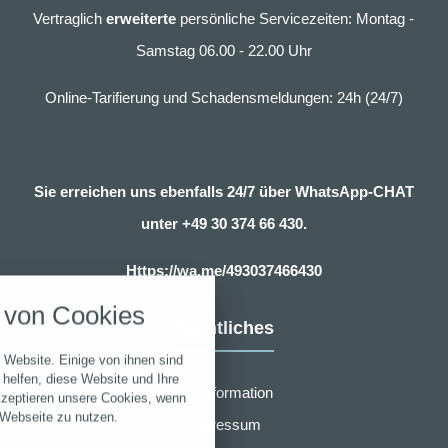
Vertraglich
erweiterte
persönliche Servicezeiten: Montag -
Samstag 06.00 - 22.00 Uhr
Online-Tarifierung und Schadensmeldungen: 24h (24/7)
Sie erreichen uns ebenfalls 24/7 über WhatsApp-CHAT
unter
+49 30 374 66 430.
nstellungen
Https://wa.me/493037466430
über alle verwendeten Cookies und
von Cookies
chkeit folgende Kategorien zu
Rechtliches
r zu blockieren.
 Website. Einige von ihnen sind
Notwendig
helfen, diese Website und Ihre
Erstinformation
kzeptieren unsere Cookies, wenn
 Webseite zu nutzen.
Impressum
Performance