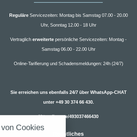
Reguläre
Servicezeiten: Montag bis Samstag 07.00 - 20.00
Uhr, Sonntag 12.00 - 18 Uhr
Vertraglich
erweiterte
persönliche Servicezeiten: Montag -
Samstag 06.00 - 22.00 Uhr
Online-Tarifierung und Schadensmeldungen: 24h (24/7)
Sie erreichen uns ebenfalls 24/7 über WhatsApp-CHAT
unter
+49 30 374 66 430.
nstellungen
Https://wa.me/493037466430
über alle verwendeten Cookies und
von Cookies
chkeit folgende Kategorien zu
r zu blockieren.
Rechtliches