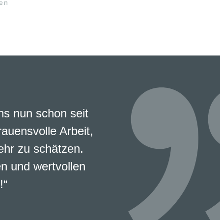
en
s nun schon seit
rauensvolle Arbeit,
ehr zu schätzen.
en und wertvollen
!“