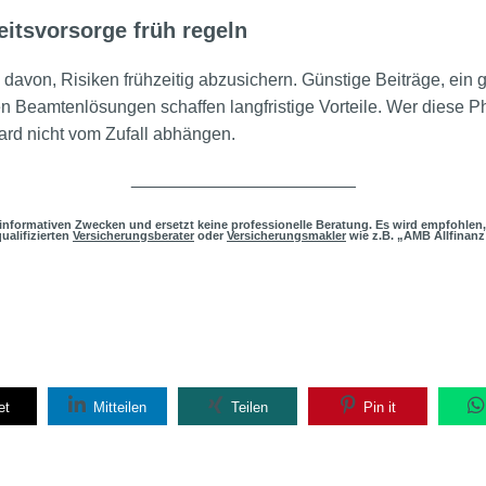
itsvorsorge früh regeln
 davon, Risiken frühzeitig abzusichern. Günstige Beiträge, ein
n Beamtenlösungen schaffen langfristige Vorteile. Wer diese Pha
ard nicht vom Zufall abhängen.
_______________________
h informativen Zwecken und ersetzt keine professionelle Beratung. Es wird empfohlen,
ualifizierten
Versicherungsberater
oder
Versicherungsmakler
wie z.B. „AMB Allfinanz
et
Mitteilen
Teilen
Pin it