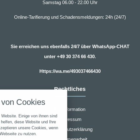
Samstag 06.00 - 22.00 Uhr
Online-Tarifierung und Schadensmeldungen: 24h (24/7)
Sie erreichen uns ebenfalls 24/7 über WhatsApp-CHAT
unter
+49 30 374 66 430.
Https://wa.me/493037466430
nstellungen
Rechtliches
über alle verwendeten Cookies und
von Cookies
chkeit folgende Kategorien zu
r zu blockieren.
Erstinformation
 Website. Einige von ihnen sind
Impressum
Notwendig
helfen, diese Website und Ihre
kzeptieren unsere Cookies, wenn
Datenschutzerklärung
 Webseite zu nutzen.
Performance
Zusammenarbeit