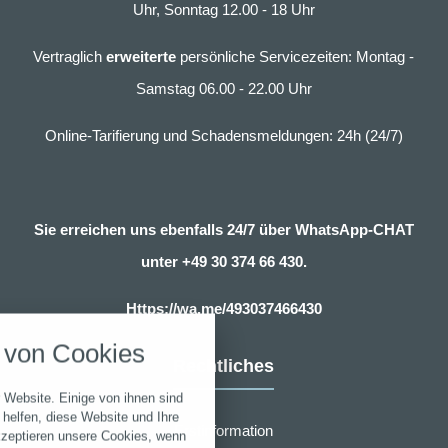
Uhr, Sonntag 12.00 - 18 Uhr
Vertraglich
erweiterte
persönliche Servicezeiten: Montag -
Samstag 06.00 - 22.00 Uhr
Online-Tarifierung und Schadensmeldungen: 24h (24/7)
Sie erreichen uns ebenfalls 24/7 über WhatsApp-CHAT
unter
+49 30 374 66 430.
nstellungen
Https://wa.me/493037466430
über alle verwendeten Cookies und
von Cookies
chkeit folgende Kategorien zu
Rechtliches
r zu blockieren.
 Website. Einige von ihnen sind
Notwendig
helfen, diese Website und Ihre
Erstinformation
kzeptieren unsere Cookies, wenn