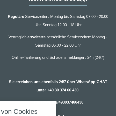
Reguläre
Servicezeiten: Montag bis Samstag 07.00 - 20.00
Uhr, Sonntag 12.00 - 18 Uhr
Vertraglich
erweiterte
persönliche Servicezeiten: Montag -
Samstag 06.00 - 22.00 Uhr
Online-Tarifierung und Schadensmeldungen: 24h (24/7)
Sie erreichen uns ebenfalls 24/7 über WhatsApp-CHAT
unter
+49 30 374 66 430.
nstellungen
Https://wa.me/493037466430
über alle verwendeten Cookies und
von Cookies
chkeit folgende Kategorien zu
r zu blockieren.