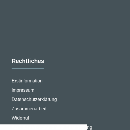
Rechtliches
Erstinformation
Impressum
Datenschutzerklärung
Zusammenarbeit
stellungen
Widerruf
rwendeten Cookies und Skripte. Sie haben die
AGB für eVB sofort online Beantragung
u akzeptieren oder zu blockieren.