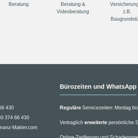
Beratung
Beratung &
Versicherung
Videoberatung
z.B.
Baugrundst
Bürozeiten und WhatsApp
66 430
Reguläre
Servicezeiten: Montag bis
30 374 66 430
Vertraglich
erweiterte
persönliche S
inanz-Makler.com
Online-Tarifierung und Schadensme