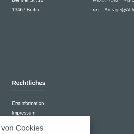
Berliner Str. 18
+49 
WHTASAPP-CHAT
13467 Berlin
Anfrage@Allf
MAIL
Rechtliches
stellungen
Erstinformation
Impressum
rwendeten Cookies und Skripte. Sie haben die
u akzeptieren oder zu blockieren.
Datenschutzerklärung
von Cookies
Zusammenarbeit
Notwendig