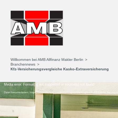
Willkommen bei AMB Allfinanz Makler Berlin
Branchennews
Kfz-Versicherungsvergleiche Kasko-Extraversicherung
Video-
Media error: Format(s) not supported or source(s) not found
Player
Datei herunterladen: https://www.allfinanz-makler.com/wp-content/uploads/KFZ-Versicherun