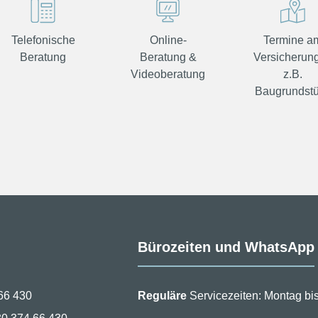
Telefonische
Online-
Termine a
Beratung
Beratung &
Versicherung
Videoberatung
z.B.
Baugrundst
Bürozeiten und WhatsApp
66 430
Reguläre
Servicezeiten: Montag bis