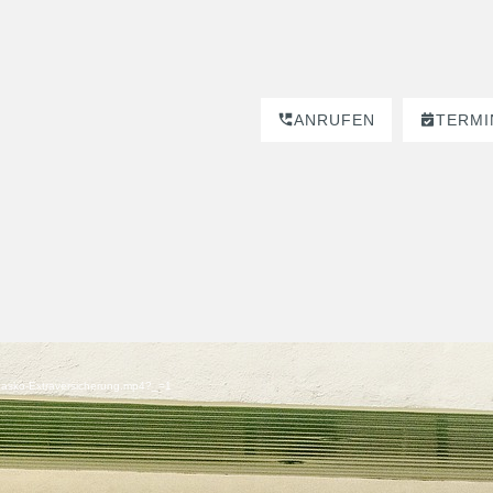
ANRUFEN
TERMI
g-Kasko-Extraversicherung.mp4?_=1