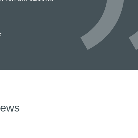
en und wertvollen
!“
TADT-STYLISTEN“
news