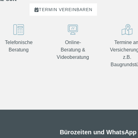
JETZT ANRUFEN
z seit
TERMIN
VEREINBAREN
Telefonische
Online-
Termine a
Beratung
Beratung &
Versicherung
Videoberatung
z.B.
Baugrundst