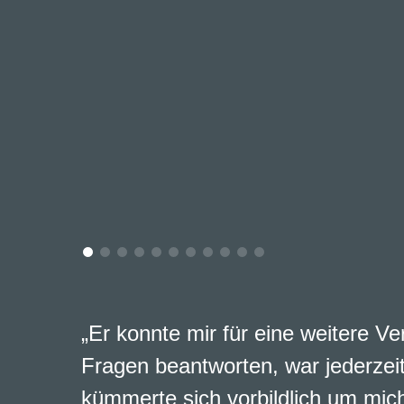
„Ich kenne AMB und Andreas Brun
vielen Jahren und weiß seine vert
auch bei schwierigen Aufgaben, s