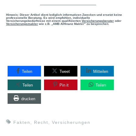
_______________________
Hinweis: Dieser Artikel dient lediglich informativen Zwecken und ersetzt keine
professionelle Beratung. Es wird empfohlen, individuelle
Versicherungsbedürfnisse mit einem qualifizierten
Versicherungsberater
oder
Versicherungsmakler
wie z.B. „AMB Allfinanz Makler“ zu besprechen.
Teilen
Tweet
Mitteilen
Teilen
Pin it
Teilen
drucken
Fakten
,
Recht
,
Versicherungen