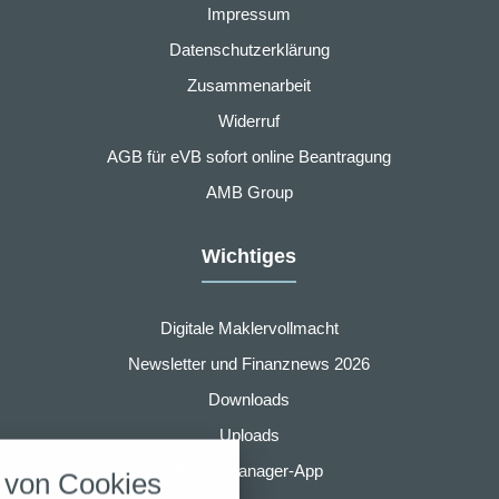
Impressum
Datenschutzerklärung
Zusammenarbeit
Widerruf
AGB für eVB sofort online Beantragung
AMB Group
Wichtiges
Digitale Maklervollmacht
Newsletter und Finanznews 2026
Downloads
nstellungen
Uploads
über alle verwendeten Cookies und
Finanzmanager-App
von Cookies
chkeit folgende Kategorien zu