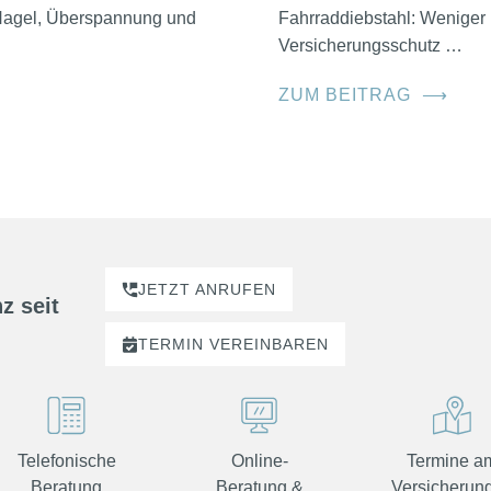
, Hagel, Überspannung und
Fahrraddiebstahl: Weniger 
Versicherungsschutz …
ZUM BEITRAG
⟶
JETZT ANRUFEN
z seit
TERMIN
VEREINBAREN
Telefonische
Online-
Termine a
Beratung
Beratung &
Versicherung