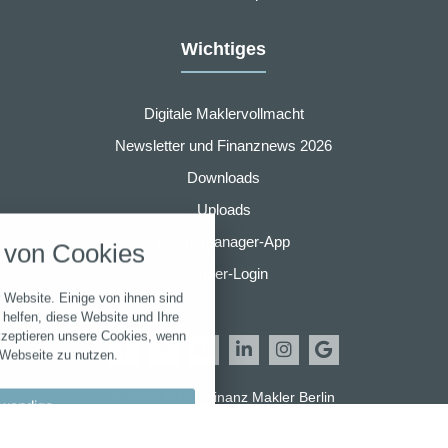
Wichtiges
Digitale Maklervollmacht
Newsletter und Finanznews 2026
Downloads
nstellungen
Uploads
über alle verwendeten Cookies und
Finanzmanager-App
von Cookies
chkeit folgende Kategorien zu
r zu blockieren.
Partner-Login
 Website. Einige von ihnen sind
Notwendig
helfen, diese Website und Ihre
kzeptieren unsere Cookies, wenn
 Webseite zu nutzen.
Performance
© 2026 AMB Allfinanz Makler Berlin
wendige
Marketing