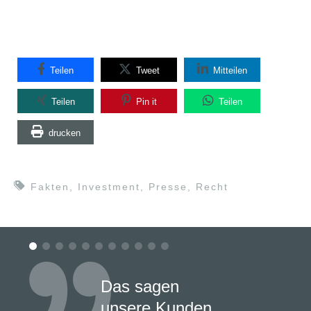
Teilen
Tweet
Mitteilen
Teilen
Pin it
Teilen
drucken
Fakten
,
Investment
,
Presse
,
Recht
Das sagen
unsere Kunden