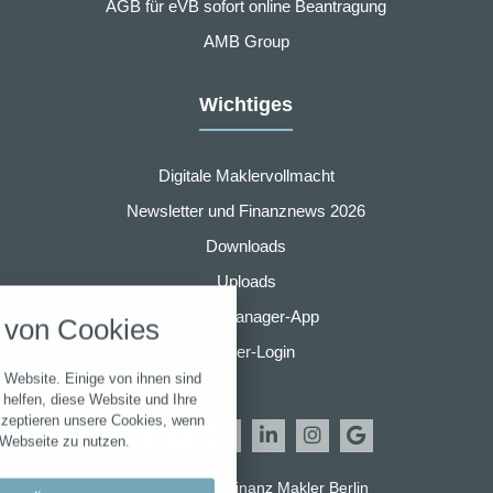
AGB für eVB sofort online Beantragung
AMB Group
Wichtiges
Digitale Maklervollmacht
Newsletter und Finanznews 2026
Downloads
nstellungen
Uploads
über alle verwendeten Cookies und
Finanzmanager-App
von Cookies
chkeit folgende Kategorien zu
r zu blockieren.
Partner-Login
 Website. Einige von ihnen sind
Notwendig
helfen, diese Website und Ihre
kzeptieren unsere Cookies, wenn
 Webseite zu nutzen.
Performance
© 2026 AMB Allfinanz Makler Berlin