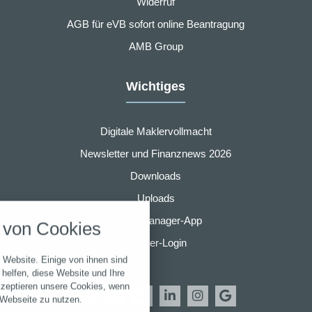
Widerruf
AGB für eVB sofort online Beantragung
AMB Group
Wichtiges
Digitale Maklervollmacht
Newsletter und Finanznews 2026
Downloads
nstellungen
Uploads
über alle verwendeten Cookies und
Finanzmanager-App
von Cookies
chkeit folgende Kategorien zu
r zu blockieren.
Partner-Login
 Website. Einige von ihnen sind
Notwendig
helfen, diese Website und Ihre
kzeptieren unsere Cookies, wenn
 Webseite zu nutzen.
Performance