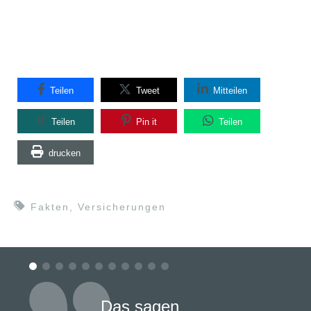
Teilen
Tweet
Mitteilen
Teilen
Pin it
Teilen
drucken
Fakten
,
Versicherungen
Das sagen