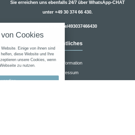
Sie erreichen uns ebenfalls 24/7 über WhatsApp-CHAT
unter
+49 30 374 66 430.
nstellungen
Https://wa.me/493037466430
über alle verwendeten Cookies und
von Cookies
chkeit folgende Kategorien zu
r zu blockieren.
Rechtliches
 Website. Einige von ihnen sind
Notwendig
helfen, diese Website und Ihre
kzeptieren unsere Cookies, wenn
Erstinformation
 Webseite zu nutzen.
Performance
Impressum
wendige
Datenschutzerklärung
Marketing
Zusammenarbeit
llungen
Sonstige
Widerruf
bypass
AGB für eVB sofort online Beantragung
 akzeptieren
r den Wartungsmodus verwendet.
en speichern
AMB Group
Laufzeit
Cookie
Typ
-
Anbieter
_hjCookieTest
_ga*
zeptieren
PHPSESSID
NID