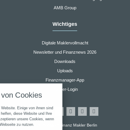
AMB Group
Wichtiges
Digitale Maklervollmacht
Newsletter und Finanznews 2026
Downloads
Uploads
nstellungen
Finanzmanager-App
über alle verwendeten Cookies und
Partner-Login
von Cookies
chkeit folgende Kategorien zu
r zu blockieren.
 Website. Einige von ihnen sind
Notwendig
helfen, diese Website und Ihre
kzeptieren unsere Cookies, wenn
 Webseite zu nutzen.
© 2026 AMB Allfinanz Makler Berlin
Performance