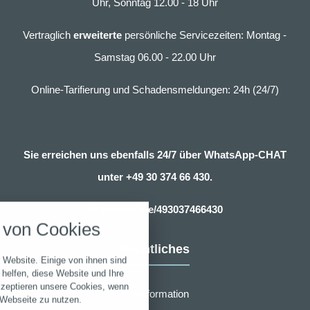
Uhr, Sonntag 12.00 - 18 Uhr
Vertraglich
erweiterte
persönliche Servicezeiten: Montag -
Samstag 06.00 - 22.00 Uhr
Online-Tarifierung und Schadensmeldungen: 24h (24/7)
Sie erreichen uns ebenfalls 24/7 über WhatsApp-CHAT
unter
+49 30 374 66 430.
nstellungen
Https://wa.me/493037466430
über alle verwendeten Cookies und
von Cookies
chkeit folgende Kategorien zu
r zu blockieren.
Rechtliches
 Website. Einige von ihnen sind
Notwendig
helfen, diese Website und Ihre
kzeptieren unsere Cookies, wenn
Erstinformation
 Webseite zu nutzen.
Performance