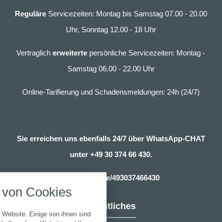
Reguläre
Servicezeiten: Montag bis Samstag 07.00 - 20.00
Uhr, Sonntag 12.00 - 18 Uhr
Vertraglich
erweiterte
persönliche Servicezeiten: Montag -
Samstag 06.00 - 22.00 Uhr
Online-Tarifierung und Schadensmeldungen: 24h (24/7)
Sie erreichen uns ebenfalls 24/7 über WhatsApp-CHAT
unter
+49 30 374 66 430.
nstellungen
Https://wa.me/493037466430
über alle verwendeten Cookies und
von Cookies
chkeit folgende Kategorien zu
r zu blockieren.
Rechtliches
 Website. Einige von ihnen sind